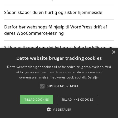
Sådan skaber du en hurtig og sikker hjemmeside
Derfor bør webshops få hjælp til WordPress drift af
deres WooCommerce-løsning
Sikker nethandel gør det lettere at købe barkflis online
×
Dette website bruger tracking cookies
Ting du bør vide før du vælger webbureau i Aarhus
Dette websted bruger cookies til at forbedre brugeroplevelsen. Ved
at bruge vores hjemmeside accepterer du alle cookies i
overensstemmelse med vores cookiepolitik.
Detaljer
STRENGT NØDVENDIGE
Copyright 2026 - Pilanto Aps
Om / kontakt
Blog
Betingelser
TILLAD COOKIES
TILLAD IKKE COOKIES
VIS DETALJER