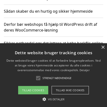
Sådan skaber du en hurtig og sikker hjemmeside
Derfor bør webshops få hjælp til WordPress drift af
deres WooCommerce-løsning
Sikker nethandel gør det lettere at købe barkflis online
×
Dette website bruger tracking cookies
Ting du bør vide før du vælger webbureau i Aarhus
Dette websted bruger cookies til at forbedre brugeroplevelsen. Ved
at bruge vores hjemmeside accepterer du alle cookies i
overensstemmelse med vores cookiepolitik.
Detaljer
STRENGT NØDVENDIGE
Copyright 2026 - Pilanto Aps
Om / kontakt
Blog
Betingelser
TILLAD COOKIES
TILLAD IKKE COOKIES
VIS DETALJER