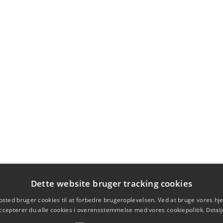
Dette website bruger tracking cookies
sted bruger cookies til at forbedre brugeroplevelsen. Ved at bruge vores 
ccepterer du alle cookies i overensstemmelse med vores cookiepolitik.
Detalj