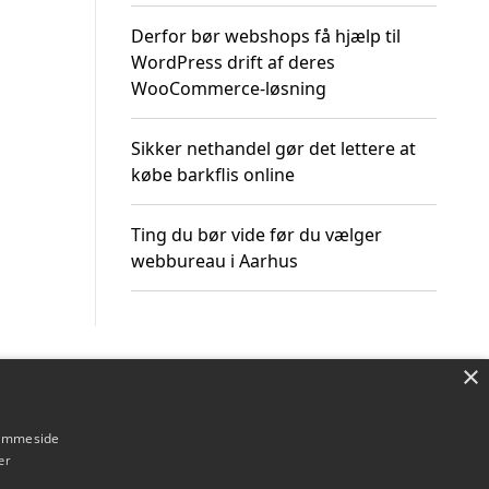
Derfor bør webshops få hjælp til
WordPress drift af deres
WooCommerce-løsning
Sikker nethandel gør det lettere at
købe barkflis online
Ting du bør vide før du vælger
webbureau i Aarhus
×
Om / kontakt
Blog
Betingelser
hjemmeside
er