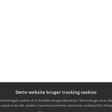
Dette website bruger tracking cookies
sted bruger cookies til at forbedre brugeroplevelsen. Ved at bruge vores 
ccepterer du alle cookies i overensstemmelse med vores cookiepolitik.
Detalj