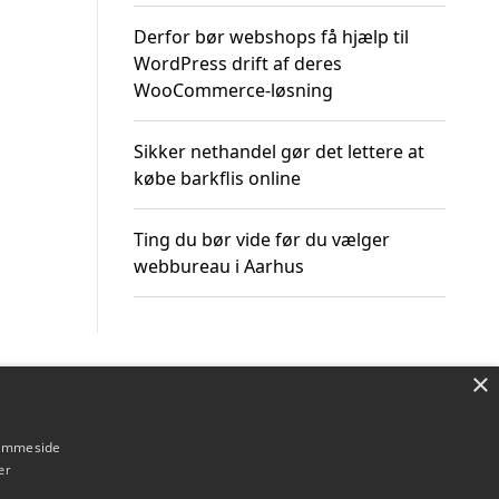
Derfor bør webshops få hjælp til
WordPress drift af deres
WooCommerce-løsning
Sikker nethandel gør det lettere at
købe barkflis online
Ting du bør vide før du vælger
webbureau i Aarhus
×
Om / kontakt
Blog
Betingelser
hjemmeside
er