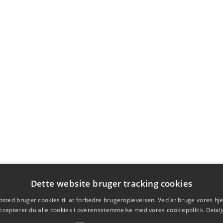
Dette website bruger tracking cookies
sted bruger cookies til at forbedre brugeroplevelsen. Ved at bruge vores 
ccepterer du alle cookies i overensstemmelse med vores cookiepolitik.
Detalj