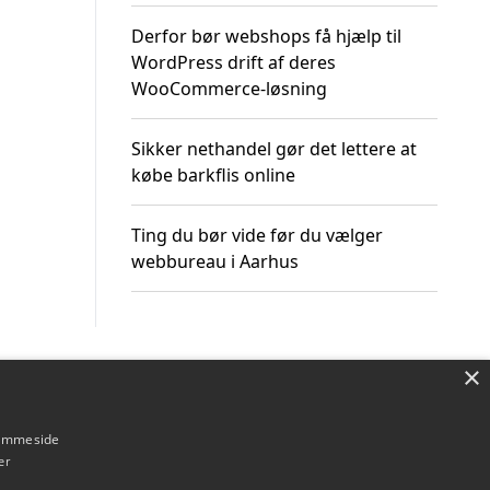
Derfor bør webshops få hjælp til
WordPress drift af deres
WooCommerce-løsning
Sikker nethandel gør det lettere at
købe barkflis online
Ting du bør vide før du vælger
webbureau i Aarhus
×
Om / kontakt
Blog
Betingelser
hjemmeside
er