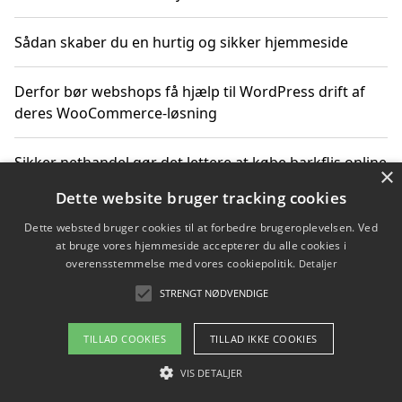
Sådan skaber du en hurtig og sikker hjemmeside
Derfor bør webshops få hjælp til WordPress drift af
deres WooCommerce-løsning
Sikker nethandel gør det lettere at købe barkflis online
×
Dette website bruger tracking cookies
Ting du bør vide før du vælger webbureau i Aarhus
Dette websted bruger cookies til at forbedre brugeroplevelsen. Ved
at bruge vores hjemmeside accepterer du alle cookies i
overensstemmelse med vores cookiepolitik.
Detaljer
STRENGT NØDVENDIGE
Copyright 2026 - Pilanto Aps
Om / kontakt
Blog
Betingelser
TILLAD COOKIES
TILLAD IKKE COOKIES
VIS DETALJER