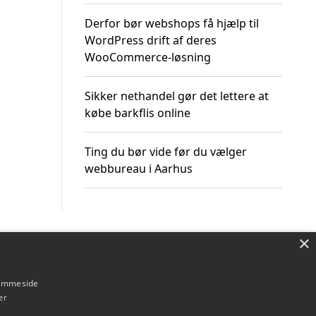
Derfor bør webshops få hjælp til
WordPress drift af deres
WooCommerce-løsning
Sikker nethandel gør det lettere at
købe barkflis online
Ting du bør vide før du vælger
webbureau i Aarhus
×
Om / kontakt
Blog
Betingelser
hjemmeside
er