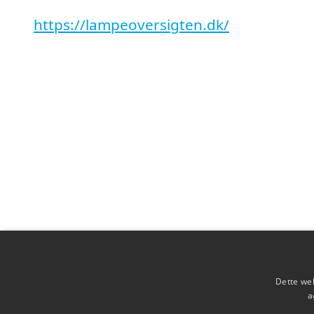
https://lampeoversigten.dk/
Copyright 2026 - Pilanto Aps
Dette web
a