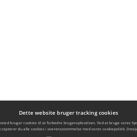
Dette website bruger tracking cookies
sted bruger cookies til at forbedre brugeroplevelsen. Ved at bruge vores 
ccepterer du alle cookies i overensstemmelse med vores cookiepolitik.
Detalj