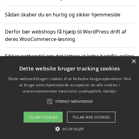
Sådan skaber du en hurtig og sikker hjemmeside
Derfor bør webshops få hjælp til WordPress drift af
deres WooCommerce-løsning
Sikker nethandel gør det lettere at købe barkflis online
×
Dette website bruger tracking cookies
Ting du bør vide før du vælger webbureau i Aarhus
Dette websted bruger cookies til at forbedre brugeroplevelsen. Ved
at bruge vores hjemmeside accepterer du alle cookies i
overensstemmelse med vores cookiepolitik.
Detaljer
STRENGT NØDVENDIGE
Copyright 2026 - Pilanto Aps
Om / kontakt
Blog
Betingelser
TILLAD COOKIES
TILLAD IKKE COOKIES
VIS DETALJER