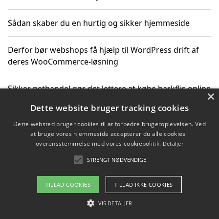
Sådan skaber du en hurtig og sikker hjemmeside
Derfor bør webshops få hjælp til WordPress drift af
deres WooCommerce-løsning
Sikker nethandel gør det lettere at købe barkflis online
×
Dette website bruger tracking cookies
Ting du bør vide før du vælger webbureau i Aarhus
Dette websted bruger cookies til at forbedre brugeroplevelsen. Ved
at bruge vores hjemmeside accepterer du alle cookies i
overensstemmelse med vores cookiepolitik.
Detaljer
STRENGT NØDVENDIGE
Copyright 2026 - Pilanto Aps
Om / kontakt
Blog
Betingelser
TILLAD COOKIES
TILLAD IKKE COOKIES
VIS DETALJER