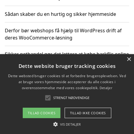
Sådan skaber du en hurtig og sikker hjemmeside
Derfor bør webshops få hjælp til WordPress drift af
deres WooCommerce-løsning
Sikker nethandel gør det lettere at købe barkflis online
×
Dette website bruger tracking cookies
Ting du bør vide før du vælger webbureau i Aarhus
Dette websted bruger cookies til at forbedre brugeroplevelsen. Ved
at bruge vores hjemmeside accepterer du alle cookies i
overensstemmelse med vores cookiepolitik.
Detaljer
STRENGT NØDVENDIGE
Copyright 2026 - Pilanto Aps
Om / kontakt
Blog
Betingelser
TILLAD COOKIES
TILLAD IKKE COOKIES
VIS DETALJER