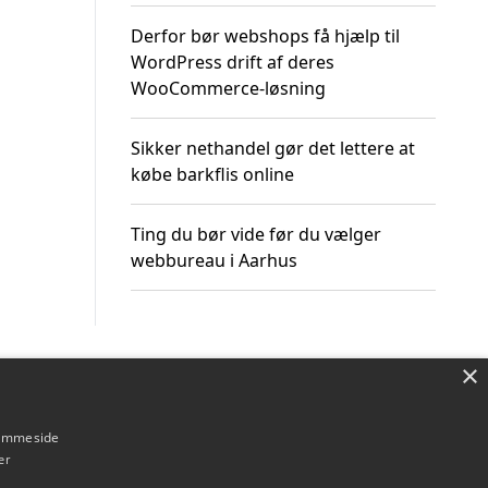
Derfor bør webshops få hjælp til
WordPress drift af deres
WooCommerce-løsning
Sikker nethandel gør det lettere at
købe barkflis online
Ting du bør vide før du vælger
webbureau i Aarhus
×
Om / kontakt
Blog
Betingelser
hjemmeside
er