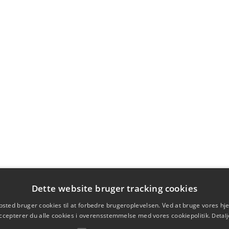
Dette website bruger tracking cookies
sted bruger cookies til at forbedre brugeroplevelsen. Ved at bruge vores 
ccepterer du alle cookies i overensstemmelse med vores cookiepolitik.
Detalj