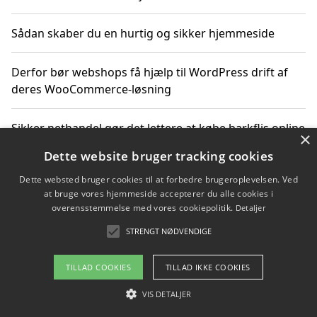
Sådan skaber du en hurtig og sikker hjemmeside
Derfor bør webshops få hjælp til WordPress drift af
deres WooCommerce-løsning
Sikker nethandel gør det lettere at købe barkflis online
×
Dette website bruger tracking cookies
Ting du bør vide før du vælger webbureau i Aarhus
Dette websted bruger cookies til at forbedre brugeroplevelsen. Ved
at bruge vores hjemmeside accepterer du alle cookies i
overensstemmelse med vores cookiepolitik.
Detaljer
STRENGT NØDVENDIGE
Copyright 2026 - Pilanto Aps
Om / kontakt
Blog
Betingelser
TILLAD COOKIES
TILLAD IKKE COOKIES
VIS DETALJER