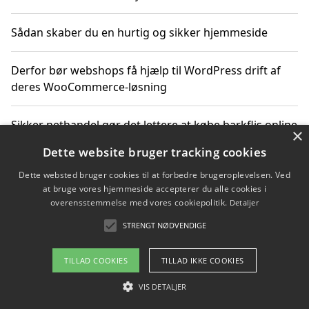
Sådan skaber du en hurtig og sikker hjemmeside
Derfor bør webshops få hjælp til WordPress drift af
deres WooCommerce-løsning
Sikker nethandel gør det lettere at købe barkflis online
×
Dette website bruger tracking cookies
Ting du bør vide før du vælger webbureau i Aarhus
Dette websted bruger cookies til at forbedre brugeroplevelsen. Ved
at bruge vores hjemmeside accepterer du alle cookies i
overensstemmelse med vores cookiepolitik.
Detaljer
STRENGT NØDVENDIGE
Copyright 2026 - Pilanto Aps
Om / kontakt
Blog
Betingelser
TILLAD COOKIES
TILLAD IKKE COOKIES
VIS DETALJER