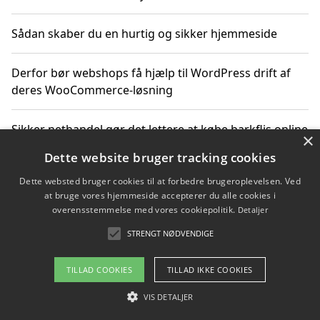
Sådan skaber du en hurtig og sikker hjemmeside
Derfor bør webshops få hjælp til WordPress drift af
deres WooCommerce-løsning
Sikker nethandel gør det lettere at købe barkflis online
×
Dette website bruger tracking cookies
Ting du bør vide før du vælger webbureau i Aarhus
Dette websted bruger cookies til at forbedre brugeroplevelsen. Ved
at bruge vores hjemmeside accepterer du alle cookies i
overensstemmelse med vores cookiepolitik.
Detaljer
STRENGT NØDVENDIGE
Copyright 2026 - Pilanto Aps
Om / kontakt
Blog
Betingelser
TILLAD COOKIES
TILLAD IKKE COOKIES
VIS DETALJER