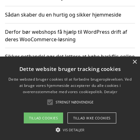
Sådan skaber du en hurtig og sikker hjemmeside
Derfor bør webshops få hjælp til WordPress drift af
deres WooCommerce-løsning
Sikker nethandel gør det lettere at købe barkflis online
×
Dette website bruger tracking cookies
Ting du bør vide før du vælger webbureau i Aarhus
Dette websted bruger cookies til at forbedre brugeroplevelsen. Ved
at bruge vores hjemmeside accepterer du alle cookies i
overensstemmelse med vores cookiepolitik.
Detaljer
STRENGT NØDVENDIGE
Copyright 2026 - Pilanto Aps
Om / kontakt
Blog
Betingelser
TILLAD COOKIES
TILLAD IKKE COOKIES
VIS DETALJER