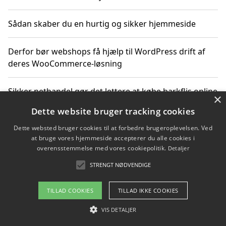
Sådan skaber du en hurtig og sikker hjemmeside
Derfor bør webshops få hjælp til WordPress drift af
deres WooCommerce-løsning
Sikker nethandel gør det lettere at købe barkflis online
×
Dette website bruger tracking cookies
Ting du bør vide før du vælger webbureau i Aarhus
Dette websted bruger cookies til at forbedre brugeroplevelsen. Ved
at bruge vores hjemmeside accepterer du alle cookies i
overensstemmelse med vores cookiepolitik.
Detaljer
STRENGT NØDVENDIGE
Copyright 2026 - Pilanto Aps
Om / kontakt
Blog
Betingelser
TILLAD COOKIES
TILLAD IKKE COOKIES
VIS DETALJER