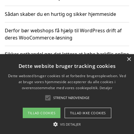
Sådan skaber du en hurtig og sikker hjemmeside
Derfor bør webshops få hjælp til WordPress drift af
deres WooCommerce-løsning
Sikker nethandel gør det lettere at købe barkflis online
×
Dette website bruger tracking cookies
Ting du bør vide før du vælger webbureau i Aarhus
Dette websted bruger cookies til at forbedre brugeroplevelsen. Ved
at bruge vores hjemmeside accepterer du alle cookies i
overensstemmelse med vores cookiepolitik.
Detaljer
STRENGT NØDVENDIGE
Copyright 2026 - Pilanto Aps
Om / kontakt
Blog
Betingelser
TILLAD COOKIES
TILLAD IKKE COOKIES
VIS DETALJER