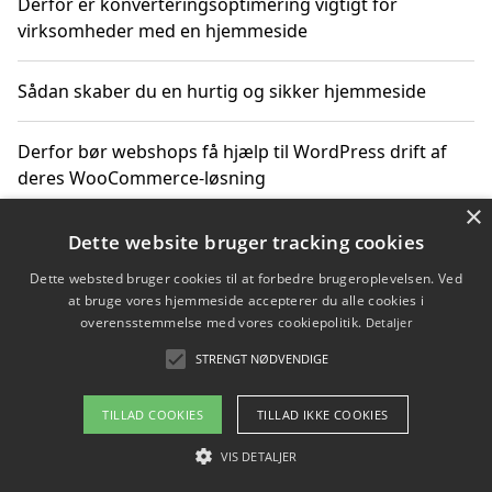
Derfor er konverteringsoptimering vigtigt for
virksomheder med en hjemmeside
Sådan skaber du en hurtig og sikker hjemmeside
Derfor bør webshops få hjælp til WordPress drift af
deres WooCommerce-løsning
×
Sikker nethandel gør det lettere at købe barkflis online
Dette website bruger tracking cookies
Dette websted bruger cookies til at forbedre brugeroplevelsen. Ved
Ting du bør vide før du vælger webbureau i Aarhus
at bruge vores hjemmeside accepterer du alle cookies i
overensstemmelse med vores cookiepolitik.
Detaljer
STRENGT NØDVENDIGE
Copyright 2026 - Pilanto Aps
TILLAD COOKIES
TILLAD IKKE COOKIES
Om / kontakt
Blog
Betingelser
VIS DETALJER