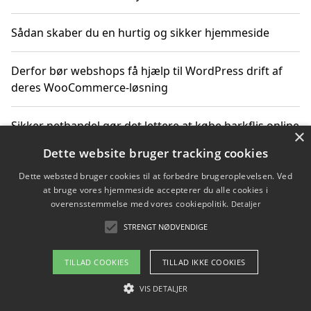
Sådan skaber du en hurtig og sikker hjemmeside
Derfor bør webshops få hjælp til WordPress drift af
deres WooCommerce-løsning
Sikker nethandel gør det lettere at købe barkflis online
×
Dette website bruger tracking cookies
Ting du bør vide før du vælger webbureau i Aarhus
Dette websted bruger cookies til at forbedre brugeroplevelsen. Ved
at bruge vores hjemmeside accepterer du alle cookies i
overensstemmelse med vores cookiepolitik.
Detaljer
STRENGT NØDVENDIGE
Copyright 2026 - Pilanto Aps
Om / kontakt
Blog
Betingelser
TILLAD COOKIES
TILLAD IKKE COOKIES
VIS DETALJER