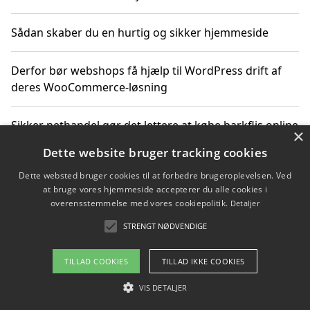
Sådan skaber du en hurtig og sikker hjemmeside
Derfor bør webshops få hjælp til WordPress drift af
deres WooCommerce-løsning
Sikker nethandel gør det lettere at købe barkflis online
×
Dette website bruger tracking cookies
Ting du bør vide før du vælger webbureau i Aarhus
Dette websted bruger cookies til at forbedre brugeroplevelsen. Ved
at bruge vores hjemmeside accepterer du alle cookies i
overensstemmelse med vores cookiepolitik.
Detaljer
STRENGT NØDVENDIGE
Copyright 2026 - Pilanto Aps
Om / kontakt
Blog
Betingelser
TILLAD COOKIES
TILLAD IKKE COOKIES
VIS DETALJER