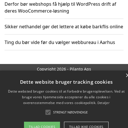
Derfor bør webshops få hjælp til WordPress drift af
deres WooCommerce-løsning
Sikker nethandel gør det lettere at købe barkflis online
Ting du bør vide før du vælger webbureau i Aarhus
Copyright 2026 - Pilanto Aps
Om / kontakt
Blog
Betingelser
Dette website bruger tracking cookies
Dette websted bruger cookies til at forbedre brugeroplevelsen. Ved at
bruge vores hjemmeside accepterer du alle cookies i
overensstemmelse med vores cookiepolitik.
Detaljer
STRENGT NØDVENDIGE
TILLAD COOKIES
TILLAD IKKE COOKIES