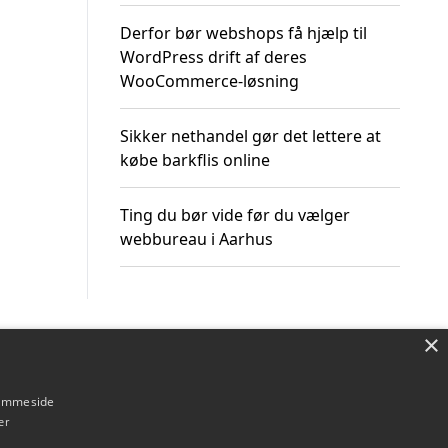
Derfor bør webshops få hjælp til
WordPress drift af deres
WooCommerce-løsning
Sikker nethandel gør det lettere at
købe barkflis online
Ting du bør vide før du vælger
webbureau i Aarhus
×
Om / kontakt
Blog
Betingelser
hjemmeside
er