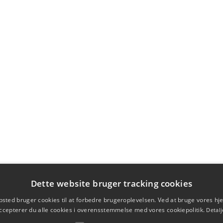
Dette website bruger tracking cookies
sted bruger cookies til at forbedre brugeroplevelsen. Ved at bruge vores 
ccepterer du alle cookies i overensstemmelse med vores cookiepolitik.
Detalj