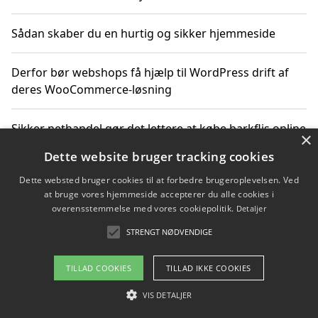
Sådan skaber du en hurtig og sikker hjemmeside
Derfor bør webshops få hjælp til WordPress drift af
deres WooCommerce-løsning
Sikker nethandel gør det lettere at købe barkflis online
×
Dette website bruger tracking cookies
Ting du bør vide før du vælger webbureau i Aarhus
Dette websted bruger cookies til at forbedre brugeroplevelsen. Ved
at bruge vores hjemmeside accepterer du alle cookies i
overensstemmelse med vores cookiepolitik.
Detaljer
STRENGT NØDVENDIGE
Copyright 2026 - Pilanto Aps
Om / kontakt
Blog
Betingelser
TILLAD COOKIES
TILLAD IKKE COOKIES
VIS DETALJER