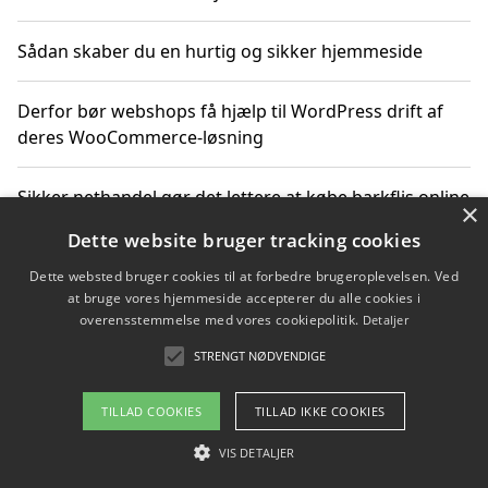
Sådan skaber du en hurtig og sikker hjemmeside
Derfor bør webshops få hjælp til WordPress drift af
deres WooCommerce-løsning
Sikker nethandel gør det lettere at købe barkflis online
×
Dette website bruger tracking cookies
Ting du bør vide før du vælger webbureau i Aarhus
Dette websted bruger cookies til at forbedre brugeroplevelsen. Ved
at bruge vores hjemmeside accepterer du alle cookies i
overensstemmelse med vores cookiepolitik.
Detaljer
STRENGT NØDVENDIGE
Copyright 2026 - Pilanto Aps
Om / kontakt
Blog
Betingelser
TILLAD COOKIES
TILLAD IKKE COOKIES
VIS DETALJER