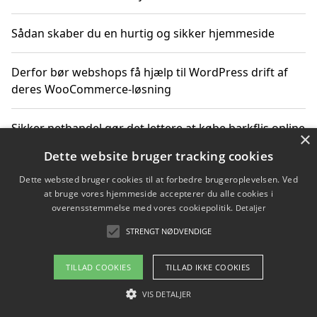
Sådan skaber du en hurtig og sikker hjemmeside
Derfor bør webshops få hjælp til WordPress drift af
deres WooCommerce-løsning
Sikker nethandel gør det lettere at købe barkflis online
×
Dette website bruger tracking cookies
Ting du bør vide før du vælger webbureau i Aarhus
Dette websted bruger cookies til at forbedre brugeroplevelsen. Ved
at bruge vores hjemmeside accepterer du alle cookies i
overensstemmelse med vores cookiepolitik.
Detaljer
STRENGT NØDVENDIGE
Copyright 2026 - Pilanto Aps
Om / kontakt
Blog
Betingelser
TILLAD COOKIES
TILLAD IKKE COOKIES
VIS DETALJER