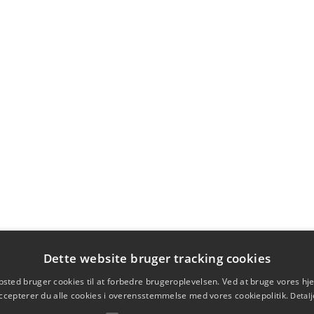
Dette website bruger tracking cookies
sted bruger cookies til at forbedre brugeroplevelsen. Ved at bruge vores 
ccepterer du alle cookies i overensstemmelse med vores cookiepolitik.
Detalj