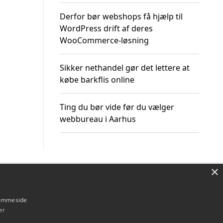
Derfor bør webshops få hjælp til
WordPress drift af deres
WooCommerce-løsning
Sikker nethandel gør det lettere at
købe barkflis online
Ting du bør vide før du vælger
webbureau i Aarhus
×
Om / kontakt
Blog
Betingelser
hjemmeside
er