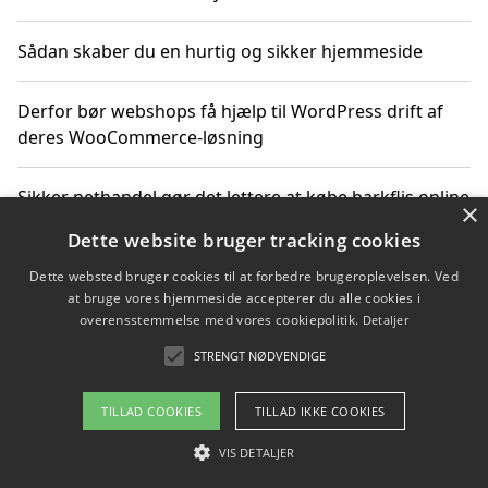
Sådan skaber du en hurtig og sikker hjemmeside
Derfor bør webshops få hjælp til WordPress drift af
deres WooCommerce-løsning
Sikker nethandel gør det lettere at købe barkflis online
×
Dette website bruger tracking cookies
Ting du bør vide før du vælger webbureau i Aarhus
Dette websted bruger cookies til at forbedre brugeroplevelsen. Ved
at bruge vores hjemmeside accepterer du alle cookies i
overensstemmelse med vores cookiepolitik.
Detaljer
STRENGT NØDVENDIGE
Copyright 2026 - Pilanto Aps
Om / kontakt
Blog
Betingelser
TILLAD COOKIES
TILLAD IKKE COOKIES
VIS DETALJER