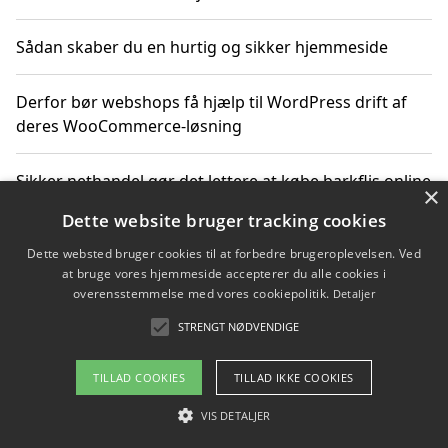
Sådan skaber du en hurtig og sikker hjemmeside
Derfor bør webshops få hjælp til WordPress drift af
deres WooCommerce-løsning
Sikker nethandel gør det lettere at købe barkflis online
×
Dette website bruger tracking cookies
Ting du bør vide før du vælger webbureau i Aarhus
Dette websted bruger cookies til at forbedre brugeroplevelsen. Ved
at bruge vores hjemmeside accepterer du alle cookies i
overensstemmelse med vores cookiepolitik.
Detaljer
STRENGT NØDVENDIGE
Copyright 2026 - Pilanto Aps
Om / kontakt
Blog
Betingelser
TILLAD COOKIES
TILLAD IKKE COOKIES
VIS DETALJER