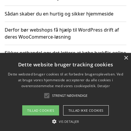
Sådan skaber du en hurtig og sikker hjemmeside
Derfor bør webshops få hjælp til WordPress drift af
deres WooCommerce-løsning
Sikker nethandel gør det lettere at købe barkflis online
×
Dette website bruger tracking cookies
Ting du bør vide før du vælger webbureau i Aarhus
Dette websted bruger cookies til at forbedre brugeroplevelsen. Ved
at bruge vores hjemmeside accepterer du alle cookies i
overensstemmelse med vores cookiepolitik.
Detaljer
STRENGT NØDVENDIGE
Copyright 2026 - Pilanto Aps
Om / kontakt
Blog
Betingelser
TILLAD COOKIES
TILLAD IKKE COOKIES
VIS DETALJER