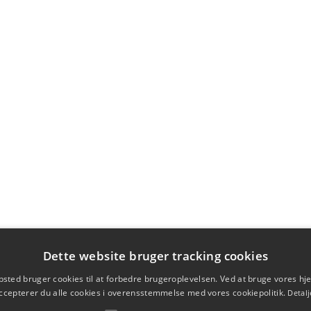
Dette website bruger tracking cookies
sted bruger cookies til at forbedre brugeroplevelsen. Ved at bruge vores 
ccepterer du alle cookies i overensstemmelse med vores cookiepolitik.
Detalj