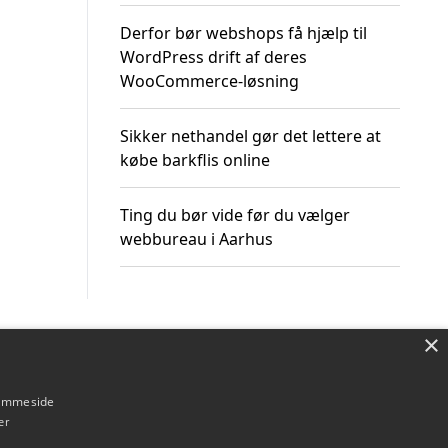
Derfor bør webshops få hjælp til
WordPress drift af deres
WooCommerce-løsning
Sikker nethandel gør det lettere at
købe barkflis online
Ting du bør vide før du vælger
webbureau i Aarhus
×
Om / kontakt
Blog
Betingelser
hjemmeside
er