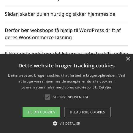
Sådan skaber du en hurtig og sikker hjemmeside
Derfor bør webshops få hjælp til WordPress drift af
deres WooCommerce-løsning
Sikker nethandel gør det lettere at købe barkflis online
×
Dette website bruger tracking cookies
Ting du bør vide før du vælger webbureau i Aarhus
Dette websted bruger cookies til at forbedre brugeroplevelsen. Ved
at bruge vores hjemmeside accepterer du alle cookies i
overensstemmelse med vores cookiepolitik.
Detaljer
STRENGT NØDVENDIGE
Copyright 2026 - Pilanto Aps
Om / kontakt
Blog
Betingelser
TILLAD COOKIES
TILLAD IKKE COOKIES
VIS DETALJER