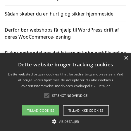
Sådan skaber du en hurtig og sikker hjemmeside
Derfor bør webshops få hjælp til WordPress drift af
deres WooCommerce-løsning
Sikker nethandel gør det lettere at købe barkflis online
×
Dette website bruger tracking cookies
Ting du bør vide før du vælger webbureau i Aarhus
Dette websted bruger cookies til at forbedre brugeroplevelsen. Ved
at bruge vores hjemmeside accepterer du alle cookies i
overensstemmelse med vores cookiepolitik.
Detaljer
STRENGT NØDVENDIGE
Copyright 2026 - Pilanto Aps
Om / kontakt
Blog
Betingelser
TILLAD COOKIES
TILLAD IKKE COOKIES
VIS DETALJER