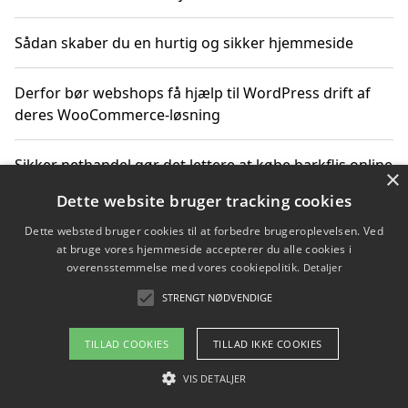
Sådan skaber du en hurtig og sikker hjemmeside
Derfor bør webshops få hjælp til WordPress drift af
deres WooCommerce-løsning
Sikker nethandel gør det lettere at købe barkflis online
×
Dette website bruger tracking cookies
Ting du bør vide før du vælger webbureau i Aarhus
Dette websted bruger cookies til at forbedre brugeroplevelsen. Ved
at bruge vores hjemmeside accepterer du alle cookies i
overensstemmelse med vores cookiepolitik.
Detaljer
STRENGT NØDVENDIGE
Copyright 2026 - Pilanto Aps
Om / kontakt
Blog
Betingelser
TILLAD COOKIES
TILLAD IKKE COOKIES
VIS DETALJER