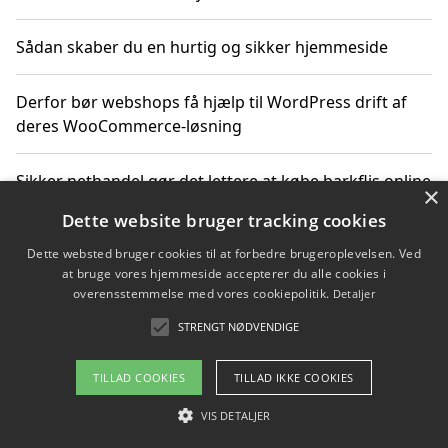
Sådan skaber du en hurtig og sikker hjemmeside
Derfor bør webshops få hjælp til WordPress drift af
deres WooCommerce-løsning
Sikker nethandel gør det lettere at købe barkflis online
×
Dette website bruger tracking cookies
Ting du bør vide før du vælger webbureau i Aarhus
Dette websted bruger cookies til at forbedre brugeroplevelsen. Ved
at bruge vores hjemmeside accepterer du alle cookies i
overensstemmelse med vores cookiepolitik.
Detaljer
STRENGT NØDVENDIGE
Copyright 2026 - Pilanto Aps
Om / kontakt
Blog
Betingelser
TILLAD COOKIES
TILLAD IKKE COOKIES
VIS DETALJER