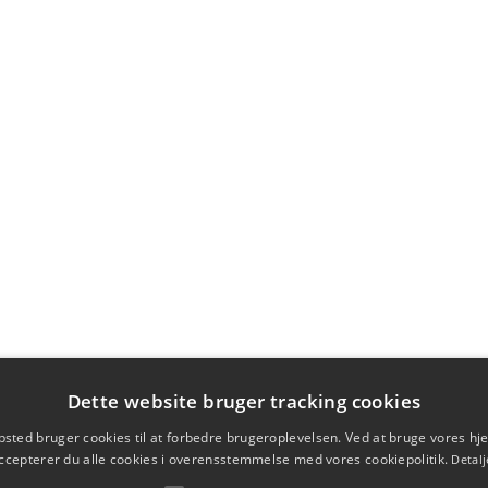
Dette website bruger tracking cookies
sted bruger cookies til at forbedre brugeroplevelsen. Ved at bruge vores 
ccepterer du alle cookies i overensstemmelse med vores cookiepolitik.
Detalj