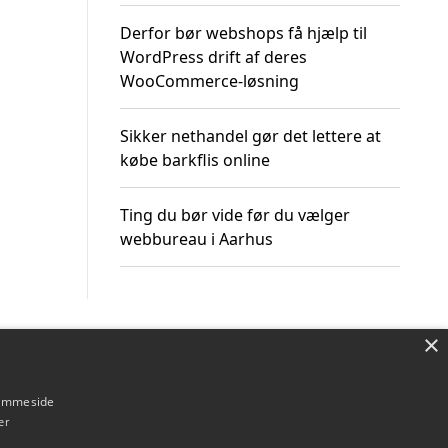
Derfor bør webshops få hjælp til
WordPress drift af deres
WooCommerce-løsning
Sikker nethandel gør det lettere at
købe barkflis online
Ting du bør vide før du vælger
webbureau i Aarhus
×
Om / kontakt
Blog
Betingelser
hjemmeside
er