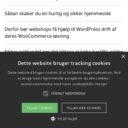
Sådan skaber du en hurtig og sikker hjemmeside
Derfor bør webshops få hjælp til WordPress drift af
deres WooCommerce-løsning
Sikker nethandel gør det lettere at købe barkflis online
×
Dette website bruger tracking cookies
Ting du bør vide før du vælger webbureau i Aarhus
Dette websted bruger cookies til at forbedre brugeroplevelsen. Ved
at bruge vores hjemmeside accepterer du alle cookies i
overensstemmelse med vores cookiepolitik.
Detaljer
STRENGT NØDVENDIGE
Copyright 2026 - Pilanto Aps
Om / kontakt
Blog
Betingelser
TILLAD COOKIES
TILLAD IKKE COOKIES
VIS DETALJER