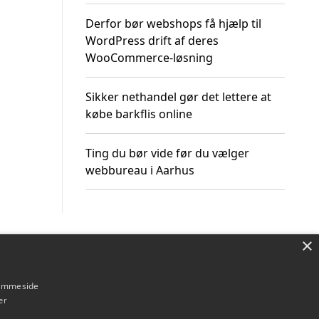
Derfor bør webshops få hjælp til
WordPress drift af deres
WooCommerce-løsning
Sikker nethandel gør det lettere at
købe barkflis online
Ting du bør vide før du vælger
webbureau i Aarhus
×
Om / kontakt
Blog
Betingelser
hjemmeside
er