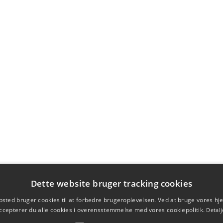
Dette website bruger tracking cookies
sted bruger cookies til at forbedre brugeroplevelsen. Ved at bruge vores 
ccepterer du alle cookies i overensstemmelse med vores cookiepolitik.
Detalj