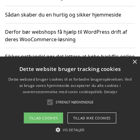
Sådan skaber du en hurtig og sikker hjemmeside
Derfor bør webshops få hjælp til WordPress drift af
deres WooCommerce-løsning
Sikker nethandel gør det lettere at købe barkflis online
×
Dette website bruger tracking cookies
Ting du bør vide før du vælger webbureau i Aarhus
Dette websted bruger cookies til at forbedre brugeroplevelsen. Ved
at bruge vores hjemmeside accepterer du alle cookies i
overensstemmelse med vores cookiepolitik.
Detaljer
STRENGT NØDVENDIGE
Copyright 2026 - Pilanto Aps
Om / kontakt
Blog
Betingelser
TILLAD COOKIES
TILLAD IKKE COOKIES
VIS DETALJER